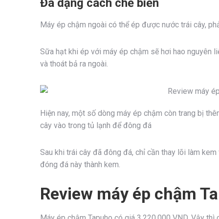
Đa dạng cách chế biến
Máy ép chậm ngoài có thể ép được nước trái cây, ph
Sữa hạt khi ép với máy ép chậm sẽ hơi hao nguyên li
và thoát bả ra ngoài.
Hiện nay, một số dòng máy ép chậm còn trang bị thê
cây vào trong tủ lạnh để đông đá
Sau khi trái cây đã đông đá, chỉ cần thay lõi làm kem
đóng đá này thành kem.
Review máy ép chậm T
Máy ép chậm Tapuho có giá 3,220,000 VND. Vậy thì