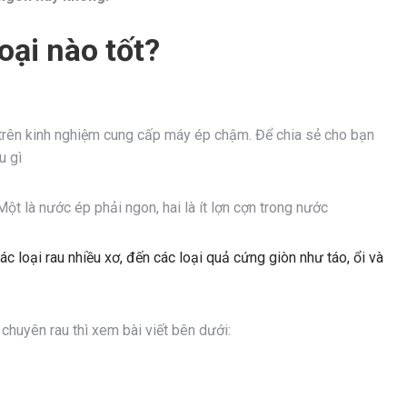
ại nào tốt?
trên kinh nghiệm cung cấp máy ép chậm. Để chia sẻ cho bạn
u gì
ột là nước ép phải ngon, hai là ít lợn cợn trong nước
ác loại rau nhiều xơ, đến các loại quả cứng giòn như táo, ổi và
uyên rau thì xem bài viết bên dưới: