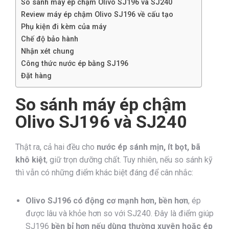
So sánh máy ép chậm Olivo SJ196 và SJ240
Review máy ép chậm Olivo SJ196 về cấu tạo
Phụ kiện đi kèm của máy
Chế độ bảo hành
Nhận xét chung
Công thức nước ép bằng SJ196
Đặt hàng
So sánh máy ép chậm
Olivo SJ196 và SJ240
Thật ra, c
ả hai đều cho
nước ép sánh mịn, ít bọt, bã
khô kiệt
, giữ trọn dưỡng chất. Tuy nhiên, nếu so sánh kỹ
thì vẫn có những điểm khác biệt đáng để cân nhắc:
Olivo SJ196 có động cơ mạnh hơn, bền hơn
, ép
được lâu và khỏe hơn so với SJ240. Đây là điểm giúp
SJ196
bền bỉ hơn nếu dùng thường xuyên hoặc ép