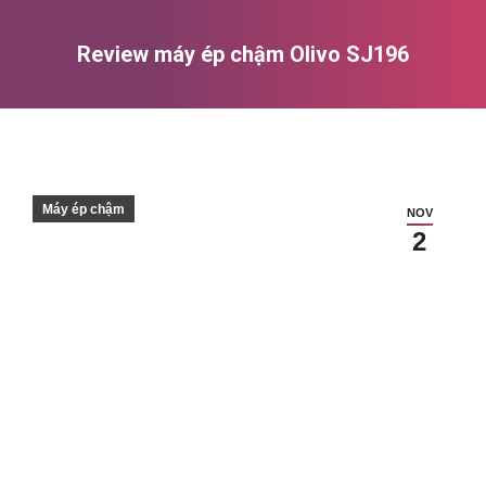
Review máy ép chậm Olivo SJ196
You are here:
Máy ép chậm
NOV
2