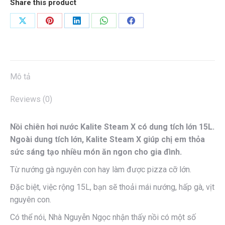
Share this product
Share
Share
Share
Share
Share
on
on
on
on
on
X
Pinterest
LinkedIn
WhatsApp
Facebook
Mô tả
Reviews (0)
Nồi chiên hơi nước Kalite Steam X có dung tích lớn 15L.
Ngoài dung tích lớn, Kalite Steam X giúp chị em thỏa
sức sáng tạo nhiều món ăn ngon cho gia đình.
Từ nướng gà nguyên con hay làm được pizza cỡ lớn.
Đặc biệt, việc rộng 15L, bạn sẽ thoải mái nướng, hấp gà, vịt
nguyên con.
Có thể nói, Nhà Nguyễn Ngọc nhận thấy nồi có một số