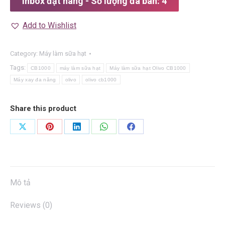
Inbox đặt hàng - Số lượng đã bán: 4
Add to Wishlist
Category:
Máy làm sữa hạt
Tags:
CB1000
máy làm sữa hạt
Máy làm sữa hạt Olivo CB1000
Máy xay đa năng
olivo
olivo cb1000
Share this product
Share
Share
Share
Share
Share
on
on
on
on
on
X
Pinterest
LinkedIn
WhatsApp
Facebook
Mô tả
Reviews (0)