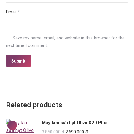
Email
*
Save my name, email, and website in this browser for the
next time I comment.
Related products
Máy làm sữa hạt Olivo X20 Plus
Original
Current
3.850.000
₫
2.690.000
₫