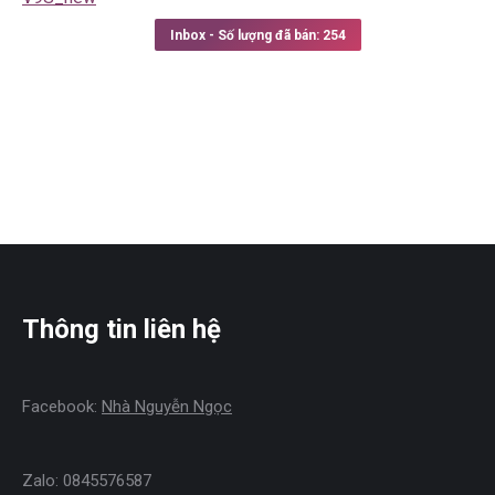
price
price
was:
is:
Inbox - Số lượng đã bán: 254
5.290.000 ₫.
3.290.000 ₫.
Thông tin liên hệ
Facebook:
Nhà Nguyễn Ngọc
Zalo: 0845576587