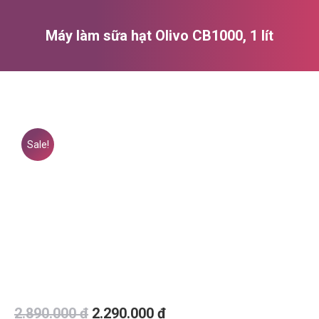
Máy làm sữa hạt Olivo CB1000, 1 lít
You are here:
Sale!
Original
Current
2.890.000
₫
2.290.000
₫