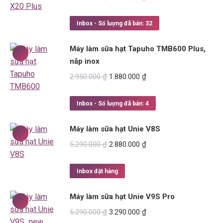
price
price
was:
is:
Inbox - Số lượng đã bán: 32
3.850.000 ₫.
2.690.000 ₫.
Máy làm sữa hạt Tapuho TMB600 Plus,
nắp inox
Original
Current
2.950.000
₫
1.880.000
₫
price
price
was:
is:
Inbox - Số lượng đã bán: 4
2.950.000 ₫.
1.880.000 ₫.
Máy làm sữa hạt Unie V8S
Original
Current
5.290.000
₫
2.880.000
₫
price
price
was:
is:
Inbox đặt hàng
5.290.000 ₫.
2.880.000 ₫.
Máy làm sữa hạt Unie V9S Pro
Original
Current
5.290.000
₫
3.290.000
₫