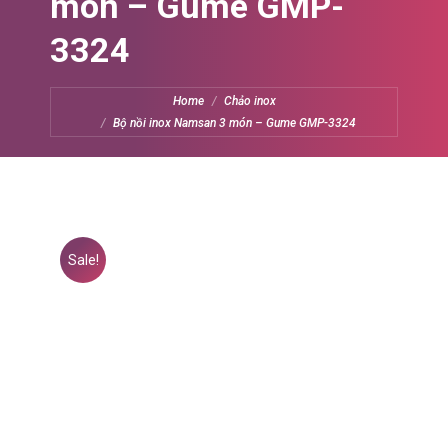
món – Gume GMP-
3324
You are here:
Home
Chảo inox
Bộ nồi inox Namsan 3 món – Gume GMP-3324
Sale!