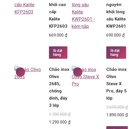
khối cao
nguyên
cấp
khối lòng
Kalite
sâu Kalite
KFP2603
KWP2601
669.000
₫
690.000
₫
Ib đặt
Ib đặt
hàng
hàng
Chảo inox
Chảo inox
Olivo
Olivo
2685,
Steve X
chống
Pro, đáy 5
dính, đáy
lớp
3 lớp
2.690.000
₫
1.790.000
₫
1.890.000
₫
1.290.000
₫