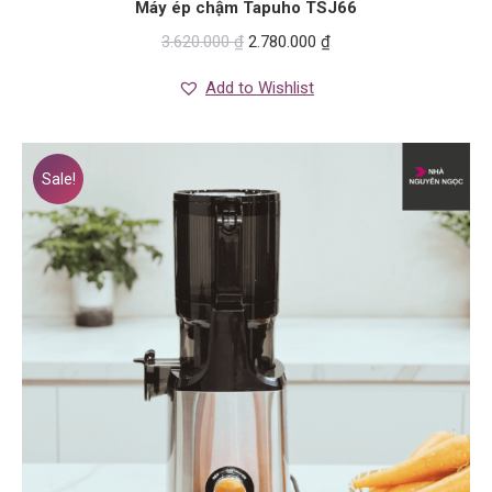
Máy ép chậm Tapuho TSJ66
3.620.000
₫
2.780.000
₫
Add to Wishlist
Sale!