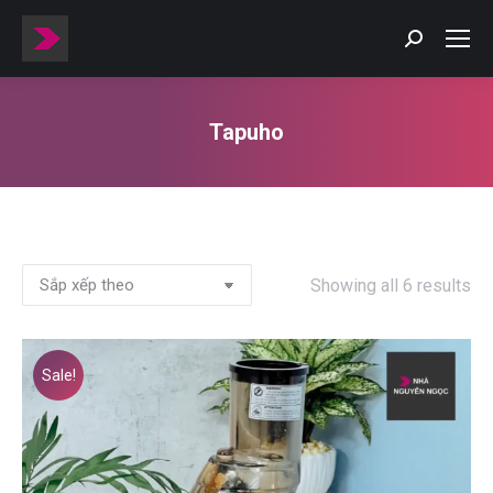
Tapuho
You are here:
Showing all 6 results
Sale!