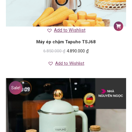
Add to Wishlist
Máy ép chậm Tapuho TSJ68
6.850.000
₫
4.890.000
₫
Add to Wishlist
Sale!