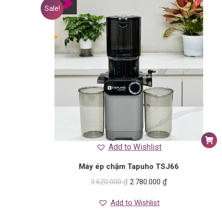
Sale!
Add to Wishlist
Máy ép chậm Tapuho TSJ66
3.620.000
₫
2.780.000
₫
Add to Wishlist