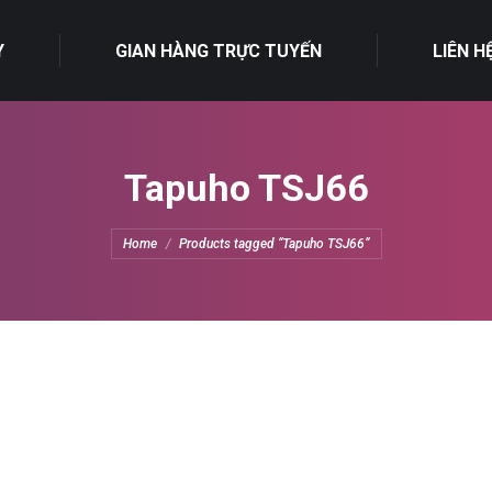
Y
GIAN HÀNG TRỰC TUYẾN
LIÊN H
Tapuho TSJ66
You are here:
Home
Products tagged “Tapuho TSJ66”