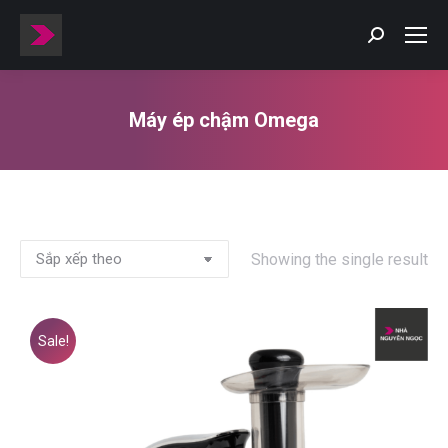
Máy ép chậm Omega
You are here:
Showing the single result
Sale!