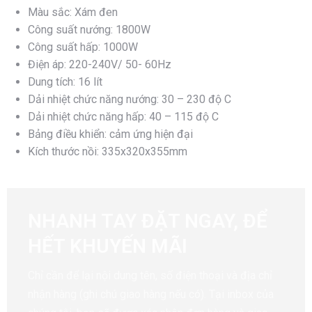
Màu sắc: Xám đen
Công suất nướng: 1800W
Công suất hấp: 1000W
Điện áp: 220-240V/ 50- 60Hz
Dung tích: 16 lít
Dải nhiệt chức năng nướng: 30 – 230 độ C
Dải nhiệt chức năng hấp: 40 – 115 độ C
Bảng điều khiển: cảm ứng hiện đại
Kích thước nồi: 335x320x355mm
NHANH TAY ĐẶT NGAY, ĐỂ
HẾT KHUYẾN MÃI
Chỉ cần để lại nội dung tên, số điện thoại và địa chỉ
nhận hàng (ghi chú giao hàng nếu có). Tại inbox của